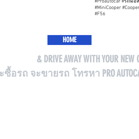
#Proautocar #รถมือ
#MiniCooper #Cooper
#F56
HOME
E VISIT US
& DRIVE AWAY WITH YOUR NEW 
ะซื้อรถ จะขายรถ โทรหา PRO AUTOC
888
ถนนกาญจนาภิเษก บางไผ่
8@GMAIL.COM
บางแค กรุงเทพมหานคร 10160