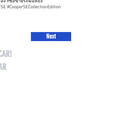
สอง #ซื้อขายรถมือสอง
SE #CooperSECollectionEdition
Next
CAR!
AR
Tel: 086-696-6454