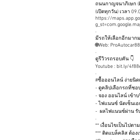
ถนนกาญจนาภิเษก (ฝ
(เปิดทุกวัน) เวลา 09
https://maps.app.g
g_st=com.google.ma
.
มีรถให้เลือกอีกมากม
🌐Web: ProAutocar8
.
ดูรีวิวรถรอบคัน 👇
Youtube : bit.ly/4f88
.
#ซื้อออนไลน์ ง่ายนิ
- ดูคลิปเลือกรถที่ชอ
- จอง ออนไลน์ เข้าบร
- ไฟแนนซ์ นัดเซ็นเ
- ผลไฟแนนซ์ผ่าน รั
.
** เงื่อนไขเป็นไปต
*** ติดแบล็คลิส ต้องเปล