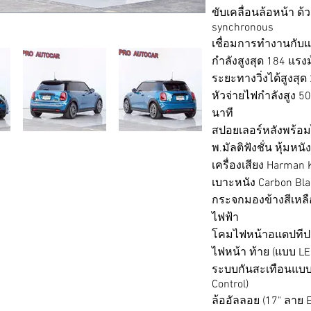
ขับเคลื่อนล้อหน้า ด
synchronous
เชื่อมการทำงานกับแบ
กำลังสูงสุด 184 แรงม
ระยะทางวิ่งได้สูงสุด
หัวจ่ายไฟกำลังสูง 50
นาที
สปอยเลอร์หลังพร้อ
พ.มัลติฟังชั่น หุ้มหน
เครื่องเสียง Harman
เบาะหนัง Carbon Bla
กระจกมองข้างสีเหลือ
ไฟฟ้า
โคมไฟหน้าอแดปทีป 
ไฟหน้า ท้าย (แบบ LE
ระบบกันสะเทือนแบบ
Control)
ล้ออัลลอย (17" ลาย E