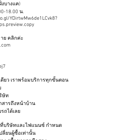
ั่งบางแค)
.00-18.00 น.
oo.gl/YDirtwMw6de1LCvk8?
ps.preview.copy
าย คลิกค่ะ
8.com
ej7
ดเดียว เราพร้อมบริการทุกขั้นตอน
บ
ิษัท
อกสารถึงหน้าบ้าน
บรถได้เลย
ามที่บริษัทและไฟแนนซ์ กำหนด
ี่ยนผู้ซื้อเท่านั้น