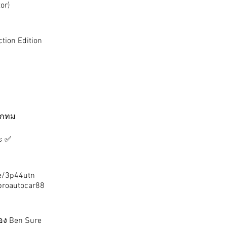
or)
ction Edition
 กทม
ะ ✅
ee/3p44utn
proautocar88
่
อง Ben Sure